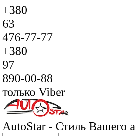
+380
63
476-77-77
+380
97
890-00-88
только Viber
AutoStar - Стиль Вашего а