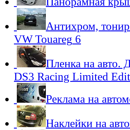
Панорамная крыш
Антихром, тониро
VW Touareg
6
Пленка на авто. 
DS3 Racing Limited Edit
Реклама на автом
Наклейки на авт