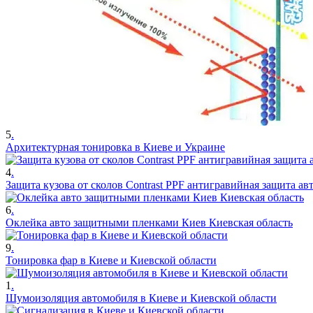
5
.
Архитектурная тонировка в Киеве и Украине
4
.
Защита кузова от сколов Contrast PPF антигравийная защита ав
6
.
Оклейка авто защитными пленками Киев Киевская область
9
.
Тонировка фар в Киеве и Киевской области
1
.
Шумоизоляция автомобиля в Киеве и Киевской области