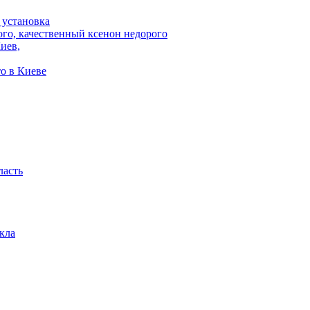
 установка
ого, качественный ксенон недорого
иев,
то в Киеве
ласть
кла