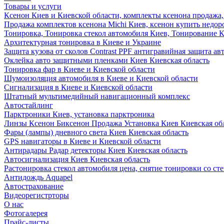
Товары и услуги
Ксенон Киев и Киевской области, комплекты ксенона продажа,
Продажа комплектов ксенона Michi Киев, ксенон купить недор
Тонировка, Тонировка стекол автомобиля Киев, Тонирование К
Архитектурная тонировка в Киеве и Украине
Защита кузова от сколов Contrast PPF антигравийная защита ав
Оклейка авто защитными пленками Киев Киевская область
Тонировка фар в Киеве и Киевской области
Шумоизоляция автомобиля в Киеве и Киевской области
Сигнализация в Киеве и Киевской области
Штатный мультимедийный навигационный комплекс
Автостайлинг
Парктроники Киев, установка парктроника
Линзы Ксенон Биксенон Продажа Установка Киев Киевская об
Фары (лампы) дневного света Киев Киевская область
GPS навигаторы в Киеве и Киевской области
Антирадары Радар детекторы Киев Киевская область
Автосигнализация Киев Киевская область
Растонировка стекол автомобиля цена, снятие тонировки со сте
Антидождь Aquapel
Автострахование
Видеорегистрторы
О нас
Фотогалерея
Прайс-листы