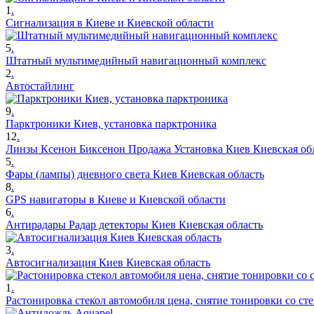
1
.
Сигнализация в Киеве и Киевской области
5
.
Штатный мультимедийный навигационный комплекс
2
.
Автостайлинг
9
.
Парктроники Киев, установка парктроника
12
.
Линзы Ксенон Биксенон Продажа Установка Киев Киевская об
5
.
Фары (лампы) дневного света Киев Киевская область
8
.
GPS навигаторы в Киеве и Киевской области
6
.
Антирадары Радар детекторы Киев Киевская область
3
.
Автосигнализация Киев Киевская область
1
.
Растонировка стекол автомобиля цена, снятие тонировки со сте